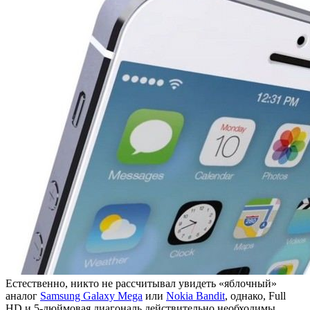
Естественно, никто не рассчитывал увидеть «яблочный»
аналог
Samsung Galaxy Mega
или
Nokia Bandit
, однако, Full
HD и 5-дюймовая диагональ действительно необходимы