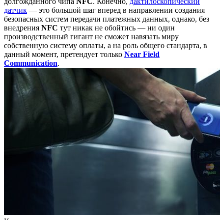
долгожданного чипа
NFC
. Конечно,
дактилоскопический
датчик
— это большой шаг вперед в направлении создания
безопасных систем передачи платежных данных, однако, без
внедрения
NFC
тут никак не обойтись — ни один
производственный гигант не сможет навязать миру
собственную систему оплаты, а на роль общего стандарта, в
данный момент, претендует только
Near Field
Communication
.