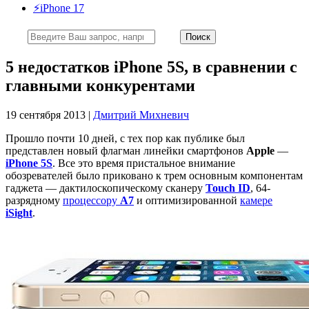
⚡️iPhone 17
5 недостатков iPhone 5S, в сравнении с
главными конкурентами
19 сентября 2013 |
Дмитрий Михневич
Прошло почти 10 дней, с тех пор как публике был
представлен новый флагман линейки смартфонов
Apple
—
iPhone 5S
. Все это время пристальное внимание
обозревателей было приковано к трем основным компонентам
гаджета — дактилоскопическому сканеру
Touch
ID
, 64-
разрядному
процессору
А7
и оптимизированной
камере
iSight
.