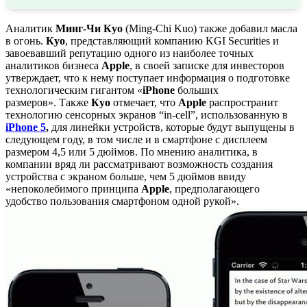
Аналитик
Минг-Чи Куо
(Ming-Chi Kuo) также добавил масла
в огонь.
Куо
, представляющий компанию KGI Securities и
завоевавший репутацию одного из наиболее точных
аналитиков бизнеса
Apple
, в своей записке для инвесторов
утверждает, что к нему поступает информация о подготовке
технологическим гигантом «
iPhone
больших
размеров». Также
Куо
отмечает, что
Apple
распространит
технологию сенсорных экранов “in-cell”, использованную в
iPhone 5
,
для линейки устройств, которые будут выпущены в
следующем году, в том числе и в смартфоне с дисплеем
размером 4,5 или 5 дюймов. По мнению аналитика, в
компании вряд ли рассматривают возможность создания
устройства с экраном больше, чем 5 дюймов ввиду
«непоколебимого принципа
Apple
, предполагающего
удобство пользования смартфоном одной рукой».