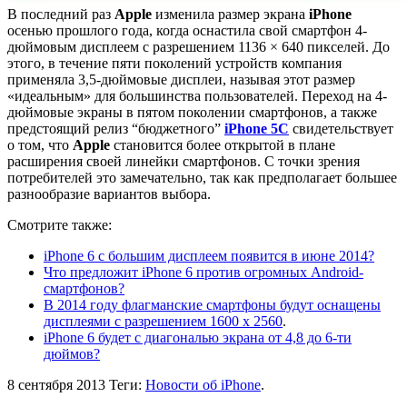
В последний раз
Apple
изменила размер экрана
iPhone
осенью прошлого года, когда оснастила свой смартфон 4-
дюймовым дисплеем с разрешением 1136 × 640 пикселей. До
этого, в течение пяти поколений устройств компания
применяла 3,5-дюймовые дисплеи, называя этот размер
«идеальным» для большинства пользователей. Переход на 4-
дюймовые экраны в пятом поколении смартфонов, а также
предстоящий релиз “бюджетного”
iPhone 5C
свидетельствует
о том, что
Apple
становится более открытой в плане
расширения своей линейки смартфонов. С точки зрения
потребителей это замечательно, так как предполагает большее
разнообразие вариантов выбора.
Смотрите также:
iPhone 6 с большим дисплеем появится в июне 2014?
Что предложит iPhone 6 против огромных Android-
смартфонов?
В 2014 году флагманские смартфоны будут оснащены
дисплеями с разрешением 1600 х 2560
.
iPhone 6 будет с диагональю экрана от 4,8 до 6-ти
дюймов?
8 сентября 2013
Теги:
Новости об iPhone
.