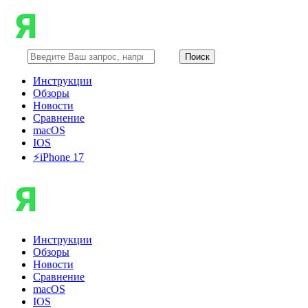
Инструкции
Обзоры
Новости
Сравнение
macOS
IOS
⚡️iPhone 17
Инструкции
Обзоры
Новости
Сравнение
macOS
IOS