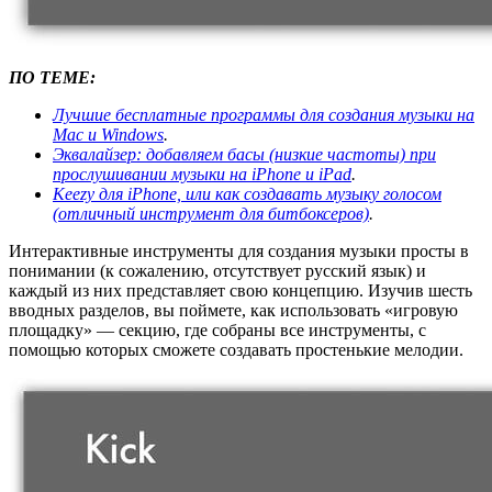
ПО ТЕМЕ:
Лучшие бесплатные программы для создания музыки на
Mac и Windows
.
Эквалайзер: добавляем басы (низкие частоты) при
прослушивании музыки на iPhone и iPad
.
Keezy для iPhone, или как создавать музыку голосом
(отличный инструмент для битбоксеров)
.
Интерактивные инструменты для создания музыки просты в
понимании (к сожалению, отсутствует русский язык) и
каждый из них представляет свою концепцию. Изучив шесть
вводных разделов, вы поймете, как использовать «игровую
площадку» — секцию, где собраны все инструменты, с
помощью которых сможете создавать простенькие мелодии.