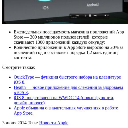
Еженедельная посещаемость магазина приложений App
Store — 300 миллионов пользователей, которые
скачивают 1300 приложений каждую секунду;
Количество приложений в App Store выросло на 20% за
последний год и составляет порядка 1,2 млн. единиц
контента.
Смотрите также:
QuickType — функция быстрого набора на клавиатуре
iOS 8
.
Health — новое приложение для слежения за здоровьем
в iOS 8
.
iOS 8 представлена на WWDC 14 (новые функции,
дизайн, прочее)
.
Apple объявила о значительных улучшениях в работе
App Store
.
3 июня 2014
Теги:
Новости Apple
.