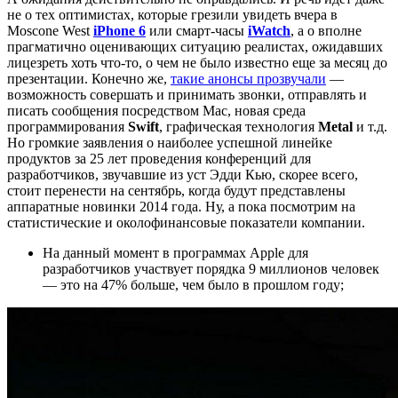
не о тех оптимистах, которые грезили увидеть вчера в
Moscone West
iPhone 6
или смарт-часы
iWatch
, а о вполне
прагматично оценивающих ситуацию реалистах, ожидавших
лицезреть хоть что-то, о чем не было известно еще за месяц до
презентации. Конечно же,
такие анонсы прозвучали
—
возможность совершать и принимать звонки, отправлять и
писать сообщения посредством Mac, новая среда
программирования
Swift
, графическая технология
Metal
и т.д.
Но громкие заявления о наиболее успешной линейке
продуктов за 25 лет проведения конференций для
разработчиков, звучавшие из уст Эдди Кью, скорее всего,
стоит перенести на сентябрь, когда будут представлены
аппаратные новинки 2014 года. Ну, а пока посмотрим на
статистические и околофинансовые показатели компании.
На данный момент в программах Apple для
разработчиков участвует порядка 9 миллионов человек
— это на 47% больше, чем было в прошлом году;