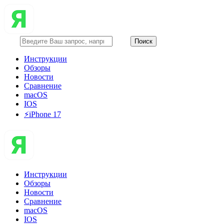
Инструкции
Обзоры
Новости
Сравнение
macOS
IOS
⚡️iPhone 17
Инструкции
Обзоры
Новости
Сравнение
macOS
IOS