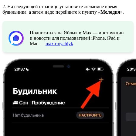
2. На следующей странице установите желаемое время
будильника, а затем надо перейдите к пункту «
Мелодия
».
Подписаться на Яблык в Max — инструкции
и новости для пользователей iPhone, iPad и
Mac —
max.ru/yablyk
.