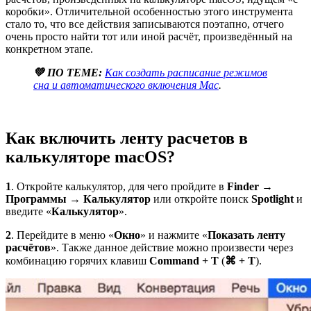
коробки». Отличительной особенностью этого инструмента
стало то, что все действия записываются поэтапно, отчего
очень просто найти тот или иной расчёт, произведённый на
конкретном этапе.
💚 ПО ТЕМЕ:
Как создать расписание режимов
сна и автоматического включения Mac
.
Как включить ленту расчетов в
калькуляторе macOS?
1
. Откройте калькулятор, для чего пройдите в
Finder →
Программы → Калькулятор
или откройте поиск
Spotlight
и
введите «
Калькулятор
».
2
. Перейдите в меню «
Окно
» и нажмите «
Показать ленту
расчётов
». Также данное действие можно произвести через
комбинацию горячих клавиш
Command + T
(
⌘ + T
).