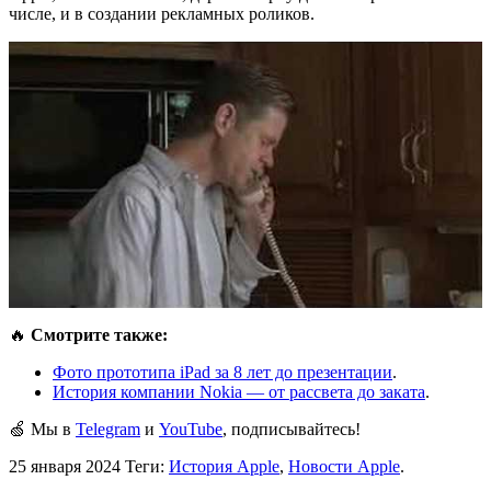
числе, и в создании рекламных роликов.
🔥
Смотрите также:
Фото прототипа iPad за 8 лет до презентации
.
История компании Nokia — от рассвета до заката
.
🍏 Мы в
Telegram
и
YouTube
, подписывайтесь!
25 января 2024
Теги:
История Apple
,
Новости Apple
.