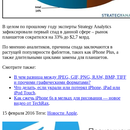
В целом по прошлому году эксперты Strategy Analytics
зафиксировали первый спад в данной сфере – рынок
планшетов сократился на 33% до $2,7 млрд.
По мнению аналитиков, причины спада заключаются в
растущей популярности фаблетов, таких как iPhone Plus, а
также длительными циклами замены для планшетов.
Смотрите также:
В чем разница между JPEG, GIF, PNG, RAW, BMP, TIFF
и прочими графическими форматами?
Что делать, если украли или потерял iPhone, iPad или
iPod Touch
.
Как сжечь iPhone 6s в мелках для рисования — новое
видео от TechRax
.
15 февраля 2016
Теги:
Новости Apple
.