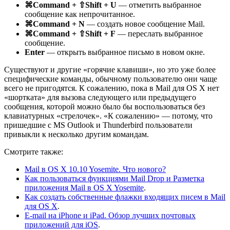
⌘Command + ⇧Shift + U
— отметить выбранное
сообщение как непрочитанное.
⌘Command + N
— создать новое сообщение Mail.
⌘Command + ⇧Shift + F
— переслать выбранное
сообщение.
Enter
— открыть выбранное письмо в новом окне.
Существуют и другие «горячие клавиши», но это уже более
специфические команды, обычному пользователю они чаще
всего не пригодятся. К сожалению, пока в Mail для OS X нет
«шортката» для вызова следующего или предыдущего
сообщения, которой можно было бы воспользоваться без
клавиатурных «стрелочек». «К сожалению» — потому, что
пришедшие с MS Outlook и Thunderbird пользователи
привыкли к несколько другим командам.
Смотрите также:
Mail в OS X 10.10 Yosemite. Что нового?
Как пользоваться функциями Mail Drop и Разметка
приложения Mail в OS X Yosemite
.
Как создать собственные флажки входящих писем в Mail
для OS X
.
E-mail на iPhone и iPad. Обзор лучших почтовых
приложений для iOS
.