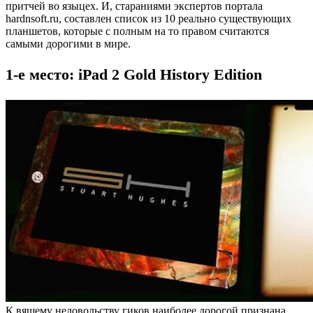
притчей во языцех. И, стараниями экспертов портала
hardnsoft.ru, составлен список из 10 реально существующих
планшетов, которые с полным на то правом считаются
самыми дорогими в мире.
1-е место: iPad 2 Gold History Edition
К вящему недовольству гиков наиболее дорогой признана