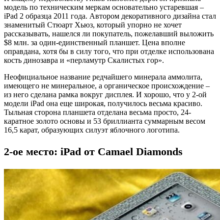
модель по техническим меркам основательно устаревшая –
iPad 2 образца 2011 года. Автором декоративного дизайна стал
знаменитый Стюарт Хьюз, который упорно не хочет
рассказывать, нашелся ли покупатель, пожелавший выложить
$8 млн. за один-единственный планшет. Цена вполне
оправдана, хотя бы в силу того, что при отделке использована
кость динозавра и «перламутр Скалистых гор».
Неофициальное название редчайшего минерала аммолита,
имеющего не минеральное, а органическое происхождение –
из него сделана рамка вокруг дисплея. И хорошо, что у 2-ой
модели iPad она еще широкая, получилось весьма красиво.
Тыльная сторона планшета отделана весьма просто, 24-
каратное золото основы и 53 бриллианта суммарным весом
16,5 карат, образующих силуэт яблочного логотипа.
2-ое место: iPad от Camael Diamonds