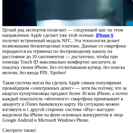
Целый ряд экспертов полагают — следующий шаг на этом
направлении Apple сделает уже этой осенью.
iPhone 6
получит встроенный модуль NFC. Эта технология делает
возможными бесконтактные платежи. Данные со смартфона
передаются на терминал по беспроводному каналу на
расстояние до 10 сантиментов — достаточно, чтобы при
помощи Touch ID максимально комфортно заплатить за
покупку своим iPhone. Без отсчитывания купюр, без поиска
мелочи, без ввода PIN. Удобно!
Такая система могла бы сделать Apple самым популярным
провайдером «электронных денег» — хотя бы потому, что за
квартал купертиновцы продают более 30 млн iPhone, а почти
каждый покупатель «яблочного» смартфона привязывает к
аккаунту в iTunes банковскую карту. На ситуацию можно
взглянуть и с другой стороны: система «iPay» выгодно
выделила бы iPhone на фоне основных конкурентов в лице
Google Android и Microsoft Windows Phone.
Смотрите также: