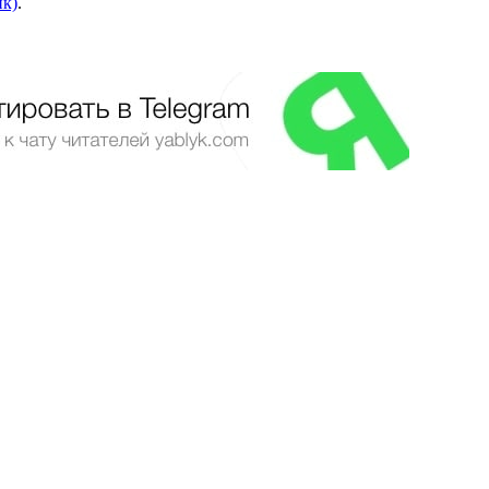
йк)
.