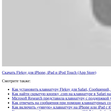
Скачать Fleksy для iPhone, iPad и iPod Touch (App Store)
Смотрите также:
Как установить клавиатуру Fleksy для Safari, Сообщений,
Как найти скрытую кнопку .com на клавиатуре в Safari на
Microsoft Research представила клавиатуру с поддержкой
Как отвечать на сообщения при помощи клавиатурных сок
Как включить «умную» клавиатуру на iPhone или iPad с i