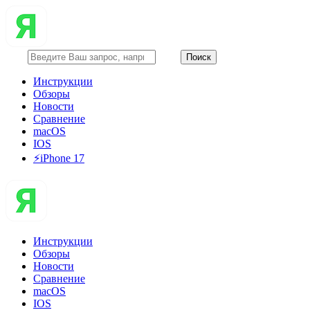
Инструкции
Обзоры
Новости
Сравнение
macOS
IOS
⚡️iPhone 17
Инструкции
Обзоры
Новости
Сравнение
macOS
IOS