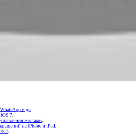
 WhatsApp и др
 iOS 7
.
 управления жестами
.
ращений на iPhone и iPad
.
OS 7
.