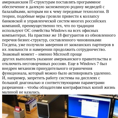
американским IT-структурам поставлять программное
обеспечение в далекую заснеженную родину медведей с
балалайками, которым ни к чему передовые технологии. В
теории, подобные меры грозили привести к коллапсу
банковской и управленческой систем многих российских
компаний, преимущественно тех, что по традиции
используют ОС семейства Windows на всех офисных
компьютерах. На практике же 18 фигурантов из обновленного
перечня бизнес-структур, составленного чиновниками
Госдепа, уже получили заверения от заокеанских партнеров в
их лояльности и намерении продолжить сотрудничество.
Знаковый момент – именно Microsoft проще
других выполнить указание американского правительства и
отключить несговорчивых россиян. Еще в Windows 7 был
внедрен механизм принудительного ограничения
функционала, который можно было активировать удаленно.
И, например, запретить работу системы на дисплеях с
большой диагональю и соответствующими параметрами
разрешения – чтобы обладателям контрафактных копий жизнь
малиной не казалась.