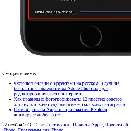
Смотрите также:
Фотошоп онлайн с эффектами на русском: 3 лучшие
бесплатные альтернативы Adobe Photoshop для
редактирования фото в интернете
.
Как правильно фотографировать: 12 простых советов
для тех, кто хочет улучшить качество своих фотографий
.
Оживи фото на Айфоне: приложение Pixaloop
анимирует любое фото
.
22 ноября 2018
Теги:
Инструкции
,
Новости Apple
,
Новости об
iPhone
,
Программы для iPhone
.