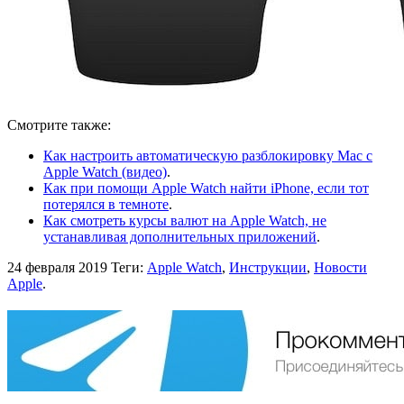
Смотрите также:
Как настроить автоматическую разблокировку Mac с
Apple Watch (видео)
.
Как при помощи Apple Watch найти iPhone, если тот
потерялся в темноте
.
Как смотреть курсы валют на Apple Watch, не
устанавливая дополнительных приложений
.
24 февраля 2019
Теги:
Apple Watch
,
Инструкции
,
Новости
Apple
.