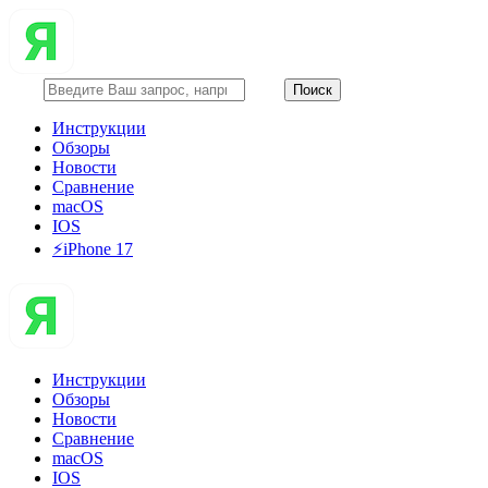
Инструкции
Обзоры
Новости
Сравнение
macOS
IOS
⚡️iPhone 17
Инструкции
Обзоры
Новости
Сравнение
macOS
IOS