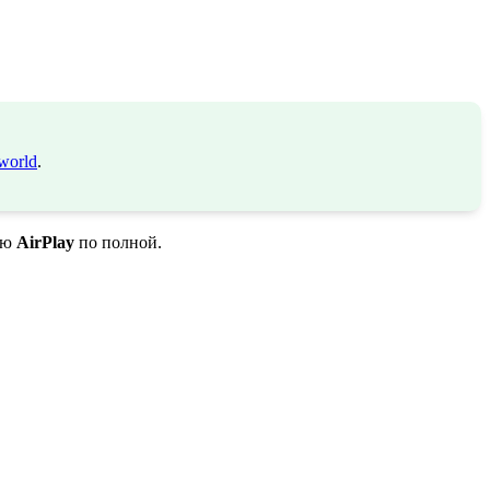
world
.
ию
AirPlay
по полной.