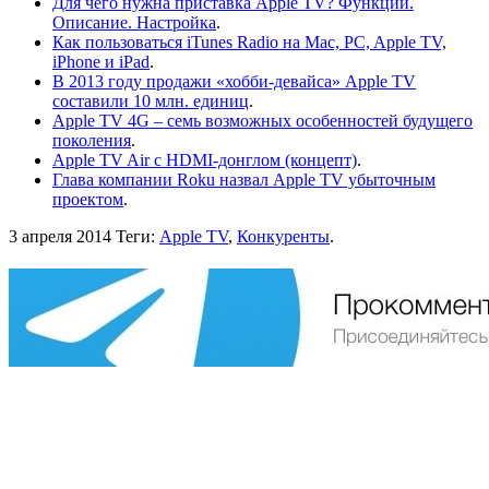
Для чего нужна приставка Apple TV? Функции.
Описание. Настройка
.
Как пользоваться iTunes Radio на Mac, PC, Apple TV,
iPhone и iPad
.
В 2013 году продажи «хобби-девайса» Apple TV
составили 10 млн. единиц
.
Apple TV 4G – семь возможных особенностей будущего
поколения
.
Apple TV Air с HDMI-донглом (концепт)
.
Глава компании Roku назвал Apple TV убыточным
проектом
.
3 апреля 2014
Теги:
Apple TV
,
Конкуренты
.