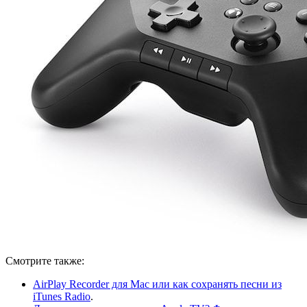
Смотрите также:
AirPlay Recorder для Mac или как сохранять песни из
iTunes Radio
.