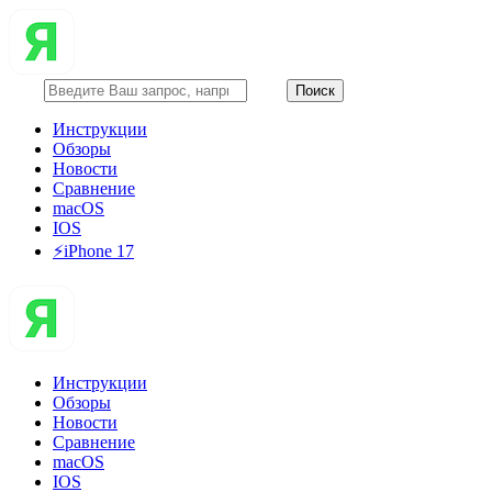
Инструкции
Обзоры
Новости
Сравнение
macOS
IOS
⚡️iPhone 17
Инструкции
Обзоры
Новости
Сравнение
macOS
IOS