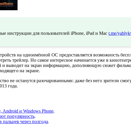
ые инструкции для пользователей iPhone, iPad и Mac
t.me/yablyk
стройств на одноимённой ОС предоставляется возможность бесп
реть трейлер. Но самое интересное начинается уже в кинотеатр
й и выводит на экран информацию, дополняющую сюжет фильма. 
ходящего на экране.
ойство не останутся разочарованными: даже без него зрители см
013 года.
, Android и Windows Phone
.
ряют популярность
.
 пальцев через полгода
.