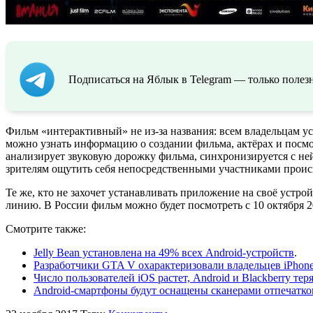
Подписаться на Яблык в Telegram — только полезн
Фильм «интерактивный» не из-за названия: всем владельцам у
можно узнать информацию о создании фильма, актёрах и посмот
анализирует звуковую дорожку фильма, синхронизируется с не
зрителям ощутить себя непосредственными участниками проис
Те же, кто не захочет устанавливать приложение на своё устр
линию. В России фильм можно будет посмотреть с 10 октября 2
Смотрите также:
Jelly Bean установлена на 49% всех Android-устройств
.
Разработчики GTA V охарактеризовали владельцев iPhone
Число пользователей iOS растет, Android и Blackberry те
Android-смартфоны будут оснащены сканерами отпечатков