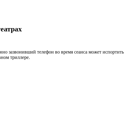
еатрах
анно зазвонивший телефон во время сеанса может испортить
вном триллере.