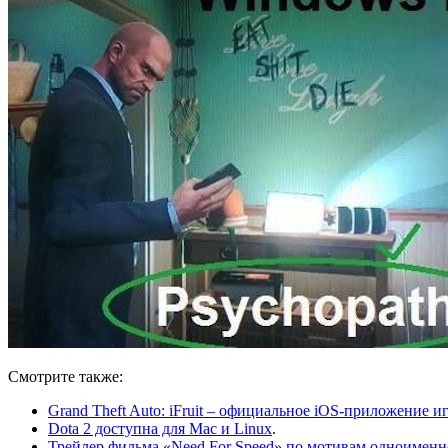
Смотрите также:
Grand Theft Auto: iFruit – официальное iOS-приложение и
Dota 2 доступна для Mac и Linux
.
Трейлер фильма «Need For Speed» по мотивам одноименн