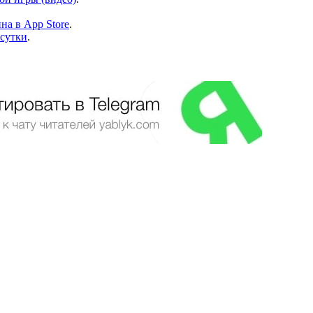
на в App Store
.
 сутки
.