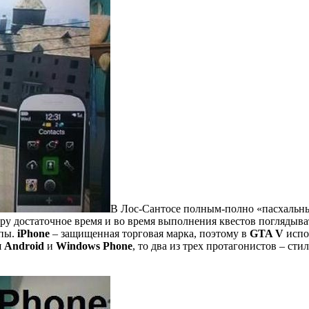
В Лос-Сантосе полным-полно «пасхальны
гру достаточное время и во время выполнения квестов поглядыва
ипы.
iPhone
– защищенная торговая марка, поэтому в
GTA V
испо
я
Android
и
Windows Phone
, то два из трех протагонистов – с