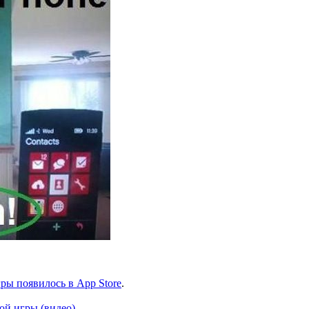
гры появилось в App Store
.
ой игры (видео)
.