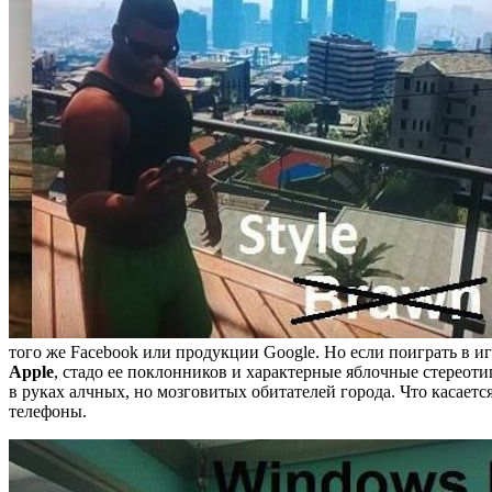
того же Facebook или продукции Google. Но если поиграть в и
Apple
, стадо ее поклонников и характерные яблочные стереот
в руках алчных, но мозговитых обитателей города. Что касаетс
телефоны.