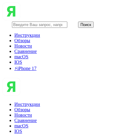
Инструкции
Обзоры
Новости
Сравнение
macOS
IOS
⚡️iPhone 17
Инструкции
Обзоры
Новости
Сравнение
macOS
IOS