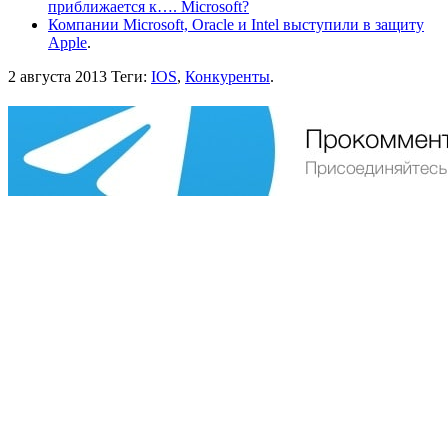
приближается к…. Microsoft?
Компании Microsoft, Oracle и Intel выступили в защиту
Apple
.
2 августа 2013
Теги:
IOS
,
Конкуренты
.