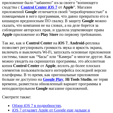
приложение было “забанено” из-за своего “вопиющего
сходства с
Control Center iOS 7
от
Apple
”. Магазин
приложений
Google
отличается своей “неразборчивостью” к
помещаемым в него программам, что давно превратило его в
кишащую вредоносным ПО свалку. В защиту
Google
можно
сказать, что компания не на словах, а на деле борется за
соблюдение авторских прав, и удалила ущемляющее права
Apple
приложение из
Play
Store
по первому требованию.
Так же, как и
Control
Center
на
iOS 7
,
Android
-реплика
позволяет регулировать громкость звука и яркость экрана,
включать и выключать Wi-Fi, запускать основные приложения
системы, такие как “Часы” или “Камера” и многое другое. Как
можно увидеть на скриншотах программы, это абсолютная
копия
Control
Center
от
Apple
, вплоть до более плоских
элементов пользовательского интерфейса последней версии
платформы. В то время, как оригинальные приложения
больше не доступно на
Google Play
,
Hi Tools Studio
, не теряя
времени, разместила обновленный вариант программы в
неподконтрольном
Google
магазине приложений.
Смотрите также:
Обзор iOS 7 в подробностях
.
iOS 7 отдаляет Apple от Google еще дальше и