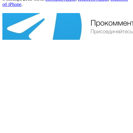
об iPhone
.