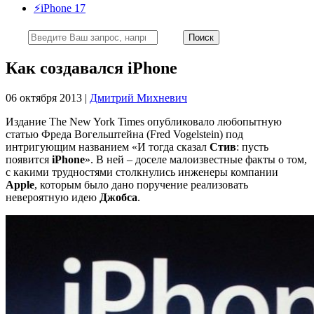
⚡️iPhone 17
Как создавался iPhone
06 октября 2013 |
Дмитрий Михневич
Издание The New York Times опубликовало любопытную
статью Фреда Вогельштейна (Fred Vogelstein) под
интригующим названием «И тогда сказал
Стив
: пусть
появится
iPhone
». В ней – доселе малоизвестные факты о том,
с какими трудностями столкнулись инженеры компании
Apple
, которым было дано поручение реализовать
невероятную идею
Джобса
.