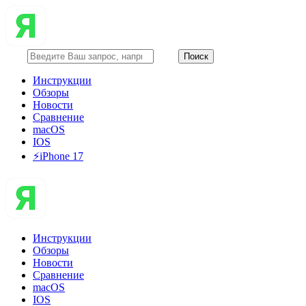
Инструкции
Обзоры
Новости
Сравнение
macOS
IOS
⚡️iPhone 17
Инструкции
Обзоры
Новости
Сравнение
macOS
IOS