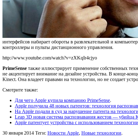
интерфейсов набирает обороты в развлекательной и компьюте
контроллеры и пульты дистанционного управления.
http://www.youtube.com/watch?v=zXKqIr4cjyo
PrimeSense
также иллюстрирует применение собственных тех
не акцентирует внимание на дизайне устройства. В конце-конц
Kinect. Она владеет правами на технологии, но не создает устр
Смотрите также:
Для чего Apple купила компанию PrimeSense
.
Apple получила 48 новых патентов: технология распозна
На Apple подали в суд за нарушение патента на техноло
Leap 3D новая система распознавания жестов — убийца K
Apple патентует устройства с использованием технологии
30 января 2014
Теги:
Новости Apple
,
Новые технологии
.