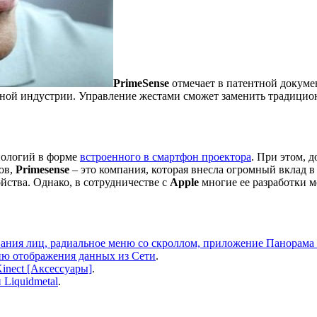
PrimeSense
отмечает в патентной докуме
рной индустрии. Управление жестами сможет заменить традицио
нологий в форме
встроенного в смартфон проектора
. При этом, 
ов,
Primesense
– это компания, которая внесла огромный вклад в
ойства. Однако, в сотрудничестве с
Apple
многие ее разработки м
вания лиц, радиальное меню со скроллом, приложение Панорама 
гию отображения данных из Сети
.
inect [Аксессуары]
.
 Liquidmetal
.