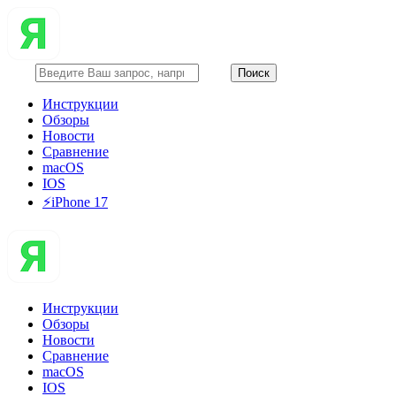
Инструкции
Обзоры
Новости
Сравнение
macOS
IOS
⚡️iPhone 17
Инструкции
Обзоры
Новости
Сравнение
macOS
IOS