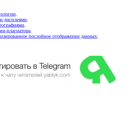
нологии
.
ми дисплеями
.
отографиями
.
нии-плагиатора
.
ализированное послойное отображение данных
.