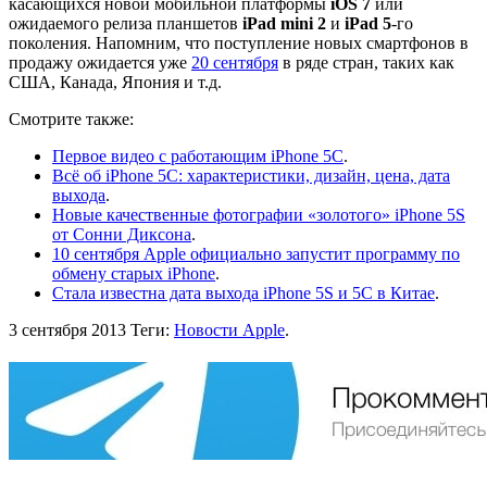
касающихся новой мобильной платформы
iOS 7
или
ожидаемого релиза планшетов
iPad mini 2
и
iPad 5
-го
поколения. Напомним, что поступление новых смартфонов в
продажу ожидается уже
20 сентября
в ряде стран, таких как
США, Канада, Япония и т.д.
Смотрите также:
Первое видео с работающим iPhone 5C
.
Всё об iPhone 5C: характеристики, дизайн, цена, дата
выхода
.
Новые качественные фотографии «золотого» iPhone 5S
от Сонни Диксона
.
10 сентября Apple официально запустит программу по
обмену старых iPhone
.
Стала известна дата выхода iPhone 5S и 5C в Китае
.
3 сентября 2013
Теги:
Новости Apple
.