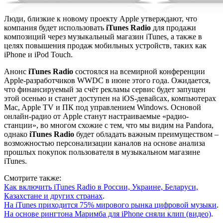
Люди, близкие к новому проекту Apple утверждают, что
компания будет использовать
iTunes Radio
для продажи
композиций через музыкальный магазин iTunes, а также в
целях повышения продаж мобильных устройств, таких как
iPhone и iPod Touch.
Анонс
iTunes Radio
состоялся на всемирной конференции
Apple-разработчиков WWDC в июне этого года. Ожидается,
что финансируемый за счёт рекламы сервис будет запущен
этой осенью и станет доступен на iOS-девайсах, компьютерах
Mac, Apple TV и ПК под управлением Windows. Основой
онлайн-радио от Apple станут настраиваемые «радио-
станции», во многом схожие с тем, что мы видим на Pandora,
однако
iTunes Radio
будет обладать важным преимуществом –
возможностью персонализации каналов на основе анализа
прошлых покупок пользователя в музыкальном магазине
iTunes.
Смотрите также:
Как включить iTunes Radio в России, Украине, Беларуси,
Казахстане и других странах
.
На iTunes приходится 75% мирового рынка цифровой музыки
.
На основе рингтона Маримба для iPhone сняли клип (видео)
.