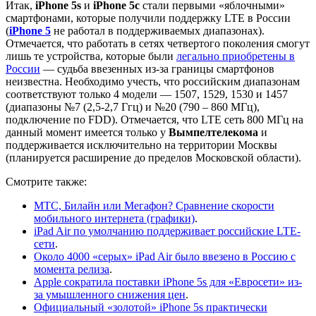
Итак,
iPhone 5s
и
iPhone 5c
стали первыми «яблочными»
смартфонами, которые получили поддержку LTE в России
(
iPhone 5
не работал в поддерживаемых диапазонах).
Отмечается, что работать в сетях четвертого поколения смогут
лишь те устройства, которые были
легально приобретены в
России
— судьба ввезенных из-за границы смартфонов
неизвестна. Необходимо учесть, что российским диапазонам
соответствуют только 4 модели — 1507, 1529, 1530 и 1457
(диапазоны №7 (2,5-2,7 Ггц) и №20 (790 – 860 МГц),
подключение по FDD). Отмечается, что LTE сеть 800 МГц на
данный момент имеется только у
Вымпелтелекома
и
поддерживается исключительно на территории Москвы
(планируется расширение до пределов Московской области).
Смотрите также:
МТС, Билайн или Мегафон? Сравнение скорости
мобильного интернета (графики)
.
iPad Air по умолчанию поддерживает российские LTE-
сети
.
Около 4000 «серых» iPad Air было ввезено в Россию с
момента релиза
.
Apple сократила поставки iPhone 5s для «Евросети» из-
за умышленного снижения цен
.
Официальный «золотой» iPhone 5s практически