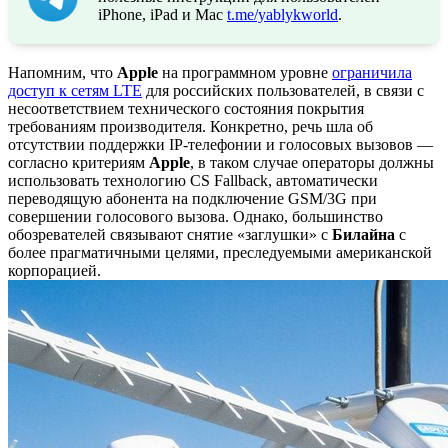
iPhone, iPad и Mac
t.me/yablykworld
.
Напомним, что
Apple
на программном уровне
ограничила
доступ к сетям LTE
для российских пользователей, в связи с
несоответствием технического состояния покрытия
требованиям производителя. Конкретно, речь шла об
отсутствии поддержки IP-телефонии и голосовых вызовов —
согласно критериям
Apple
, в таком случае операторы должны
использовать технологию CS Fallback, автоматически
переводящую абонента на подключение GSM/3G при
совершении голосового вызова. Однако, большинство
обозревателей связывают снятие «заглушки» с
Билайна
с
более прагматичными целями, преследуемыми американской
корпорацией.