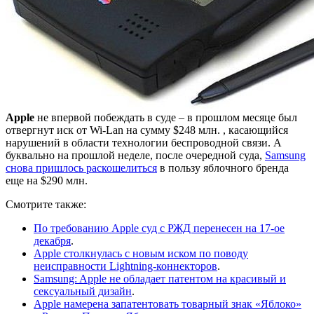
Apple
не впервой побеждать в суде – в прошлом месяце был
отвергнут иск от Wi-Lan на сумму $248 млн. , касающийся
нарушений в области технологии беспроводной связи. А
буквально на прошлой неделе, после очередной суда,
Samsung
снова пришлось раскошелиться
в пользу яблочного бренда
еще на $290 млн.
Смотрите также:
По требованию Apple суд с РЖД перенесен на 17-ое
декабря
.
Apple столкнулась с новым иском по поводу
неисправности Lightning-коннекторов
.
Samsung: Apple не обладает патентом на красивый и
сексуальный дизайн
.
Apple намерена запатентовать товарный знак «Яблоко»