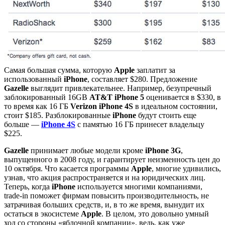
Самая большая сумма, которую
Apple
заплатит за
использованный
iPhone
, составляет $280. Предложение
Gazelle
выглядит привлекательнее. Например, безупречный
заблокированный 16GB
AT&T iPhone 5
оценивается в $330, в
то время как 16 ГБ
Verizon iPhone 4S
в идеальном состоянии,
стоит $185. Разблокированные
iPhone
будут стоить еще
больше —
iPhone 4S
с памятью 16 ГБ принесет владельцу
$225.
Gazelle
принимает любые модели кроме
iPhone 3G
,
выпущенного в 2008 году, и гарантирует неизменность цен до
10 октября. Что касается программы
Apple
, многие удивились,
узнав, что акция распространяется и на юридических лиц.
Теперь, когда
iPhone
используется многими компаниями,
trade-in поможет фирмам повысить производительность, не
затрачивая больших средств, и, в то же время, вынудит их
остаться в экосистеме
Apple
. В целом, это довольно умный
ход со стороны «яблочной компании», ведь, как уже