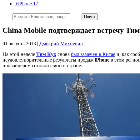
⚡️iPhone 17
China Mobile подтверждает встречу Ти
01 августа 2013 |
Дмитрий Михневич
На этой неделе
Тим Кук
снова
был замечен в Китае
и, как соо
неудовлетворительные результаты продаж
iPhone
в этом регион
провайдером сотовой связи в стране.