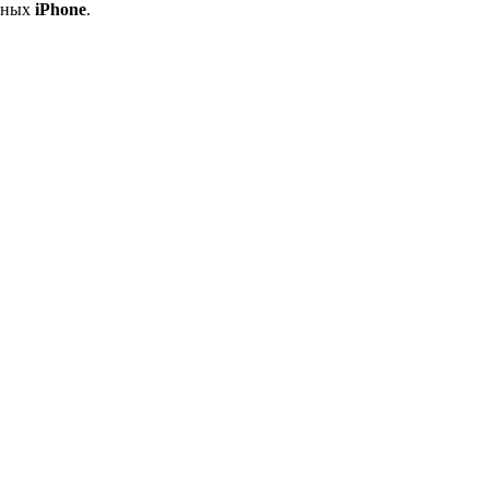
анных
iPhone
.