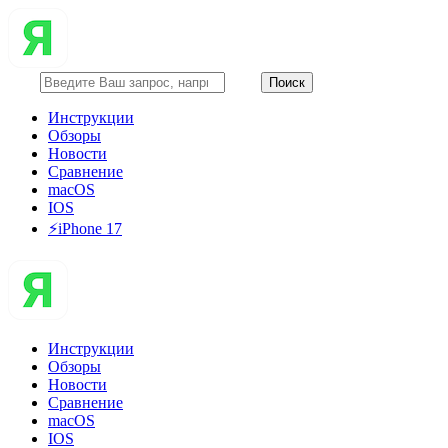
Инструкции
Обзоры
Новости
Сравнение
macOS
IOS
⚡️iPhone 17
Инструкции
Обзоры
Новости
Сравнение
macOS
IOS