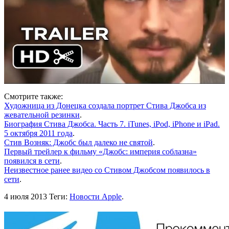
Смотрите также:
Художница из Донецка создала портрет Стива Джобса из
жевательной резинки
.
Биография Стива Джобса. Часть 7. iTunes, iPod, iPhone и iPad.
5 октября 2011 года
.
Стив Возняк: Джобс был далеко не святой
.
Первый трейлер к фильму «Джобс: империя соблазна»
появился в сети
.
Неизвестное ранее видео со Стивом Джобсом появилось в
сети
.
4 июля 2013
Теги:
Новости Apple
.