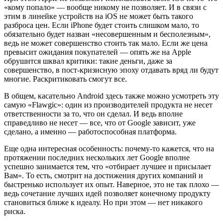
«кому попало» — вообще никому не позволяет. И в связи с
этим в линейке устройств на iOS не может быть такого
разброса цен. Если iPhone будет стоить слишком мало, то
обязательно будет назван «несовершенным и бесполезным»,
ведь не может совершенство стоить так мало. Если же цена
превысит ожидания покупателей — опять же на Apple
обрушится шквал критики: такие деньги, даже за
совершенство, в пост-кризисную эпоху отдавать вряд ли будут
многие. Раскритиковать смогут все.
В общем, касательно Android здесь также можно усмотреть эту
самую «Flawgic»: один из производителей продукта не несет
ответственности за то, что он сделал. И ведь вполне
справедливо не несет — все, что от Google зависит, уже
сделано, а именно — работоспособная платформа.
Еще одна интересная особенность: почему-то кажется, что на
протяжении последних нескольких лет Google вполне
успешно занимается тем, что «отбирает лучшее и присылает
Вам». То есть, смотрит на достижения других компаний и
быстренько использует их опыт. Наверное, это не так плохо —
ведь сочетание лучших идей позволяет конечному продукту
становиться ближе к идеалу. Но при этом — нет никакого
риска.