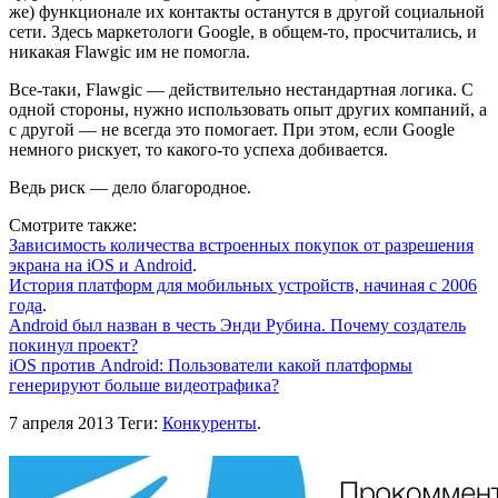
же) функционале их контакты останутся в другой социальной
сети. Здесь маркетологи Google, в общем-то, просчитались, и
никакая Flawgic им не помогла.
Все-таки, Flawgic — действительно нестандартная логика. С
одной стороны, нужно использовать опыт других компаний, а
с другой — не всегда это помогает. При этом, если Google
немного рискует, то какого-то успеха добивается.
Ведь риск — дело благородное.
Смотрите также:
Зависимость количества встроенных покупок от разрешения
экрана на iOS и Android
.
История платформ для мобильных устройств, начиная с 2006
года
.
Android был назван в честь Энди Рубина. Почему создатель
покинул проект?
iOS против Android: Пользователи какой платформы
генерируют больше видеотрафика?
7 апреля 2013
Теги:
Конкуренты
.