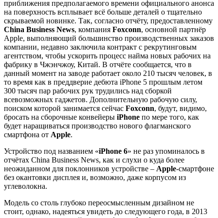
приближения предполагаемого времени официального анонса
на поверхность всплывает всё больше деталей о тщательно
скрываемой новинке. Так, согласно отчёту, предоставленному
China
Business
News
, компания
Foxconn
, основной партнёр
Apple, выполняющий большинство производственных заказов
компании, недавно заключила контракт с рекрутинговым
агентством, чтобы ускорить процесс найма новых рабочих на
фабрику в Чжэнчжоу, Китай. В отчёте сообщается, что в
данный момент на заводе работает около 210 тысяч человек, в
то время как в преддверие дебюта iPhone 5 прошлым летом
300 тысяч пар рабочих рук трудились над сборкой
всевозможных гаджетов. Дополнительную рабочую силу,
поиском которой занимается сейчас
Foxconn
, будут, видимо,
бросать на сборочные конвейеры
iPhone
по мере того, как
будет наращиваться производство нового флагманского
смартфона от
Apple
.
Устройство под названием «
iPhone
6
» не раз упоминалось в
отчётах China Business News, как и слухи о куда более
неожиданном для поклонников устройстве –
Apple
-смартфоне
без окантовки дисплея и, возможно, даже корпусом из
углеволокна.
Модель со столь глубоко переосмысленным дизайном не
стоит, однако, надеяться увидеть до следующего года, в 2013