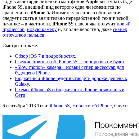
году в авангарде линейки смартфонов
Apple
выступать будет
iPhone 5S, внешний вид которого едва ли изменится по
сравнению с
iPhone 5.
Изюминку осеннего обновления
следует искать в значительно переработанной технической
начинке – в частности,
iPhone 5S
наверняка получит
новый
процессор
,
новую камеру
и, вполне вероятно, даже
сканер
отпечатков пальцев
.
Смотрите также:
Обзор iOS 7 в подробностях
.
Свежие новости об iPhone 5S – сюрпризов не будет
.
«Slow-motion» камера – новый супер-аксессуар для
будущего iPhone
.
Бюджетный iPhone будет выглядеть дороже дешевых
Galaxy
.
Схемы iPhone 5S и бюджетного iPhone появились в
Сети
.
6 сентября 2013
Теги:
iPhone 5S
,
Новости об iPhone
,
Слухи
.