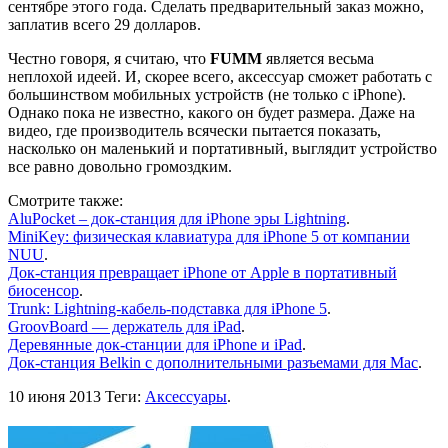
сентябре этого года. Сделать предварительный заказ можно,
заплатив всего 29 долларов.
Честно говоря, я считаю, что
FUMM
является весьма
неплохой идеей. И, скорее всего, аксессуар сможет работать с
большинством мобильных устройств (не только с iPhone).
Однако пока не известно, какого он будет размера. Даже на
видео, где производитель всячески пытается показать,
насколько он маленький и портативный, выглядит устройство
все равно довольно громоздким.
Смотрите также:
AluPocket – док-станция для iPhone эры Lightning
.
MiniKey: физическая клавиатура для iPhone 5 от компании
NUU
.
Док-станция превращает iPhone от Apple в портативный
биосенсор
.
Trunk: Lightning-кабель-подставка для iPhone 5
.
GroovBoard — держатель для iPad
.
Деревянные док-станции для iPhone и iPad
.
Док-станция Belkin с дополнительными разъемами для Mac
.
10 июня 2013
Теги:
Аксессуары
.