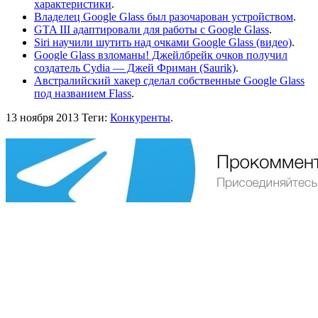
характеристики
.
Владелец Google Glass был разочарован устройством
.
GTA III адаптировали для работы c Google Glass
.
Siri научили шутить над очками Google Glass (видео)
.
Google Glass взломаны! Джейлбрейк очков получил
создатель Cydia — Джей Фриман (Saurik)
.
Австралийский хакер сделал собственные Google Glass
под названием Flass
.
13 ноября 2013
Теги:
Конкуренты
.