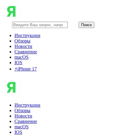
Инструкции
Обзоры
Новости
Сравнение
macOS
IOS
⚡️iPhone 17
Инструкции
Обзоры
Новости
Сравнение
macOS
IOS