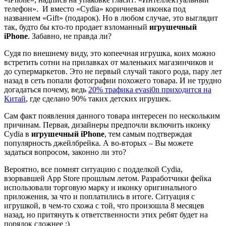
телефон». И вместо «Cydia» коричневая иконка под
названием «Gift» (подарок). Но в любом случае, это выглядит
так, будто бы кто-то продает взломанный
игрушечный
iPhone
. Забавно, не правда ли?
Судя по внешнему виду, это копеечная игрушка, коих можно
встретить сотни на прилавках от маленьких магазинчиков и
до супермаркетов. Это не первый случай такого рода, пару лет
назад в сеть попали фотографии похожего товара. И не трудно
догадаться почему, ведь
20% трафика evasi0n приходится на
Китай
, где сделано 90% таких детских игрушек.
Сам факт появления данного товара интересен по нескольким
причинам. Первая, дизайнеры предпочли включить иконку
Cydia в
игрушечный iPhone
, тем самым подтверждая
популярность джейлбрейка. А во-вторых – Вы можете
задаться вопросом, законно ли это?
Вероятно, все помнят ситуацию с подделкой Cydia,
взорвавшей App Store прошлым летом. Разработчики фейка
использовали торговую марку и иконку оригинального
приложения, за что и поплатились в итоге. Ситуация с
игрушкой, в чем-то схожа с той, что произошла 8 месяцев
назад, но притянуть к ответственности этих ребят будет на
порядок сложнее :)