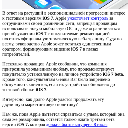
В ответ на растущий в экспоненциальной прогрессии интерес
к тестовым версиям
iOS 7
, Apple
ужесточает контроль
за
сотрудниками своей розничной сети, запрещая продавцам
использовать новую мобильную ОС и даже ограничиваться
при обсуждении
iOS 7
с покупателями рекомендацией
посетить официальную тематическую веб-страницу. Судя по
всему, руководство Apple хочет остаться единственным
оратором, формирующим видение
iOS 7
в глазах
потребителей.
Несколько продавцов Apple сообщили, что компания
пригрозила увольнением любому, кто продемонстрирует
покупателю установленную на личное устройство
iOS 7 beta
.
Кроме того, консультантам Genius Bar было запрещено
обслуживать клиентов, если их устройство обновлено до
тестовой сборки
iOS 7
.
Интересно, как долго Apple удастся продолжать эту
двуличную маркетинговую политику?
Нам же, пока Apple пытается справиться с ульем, который она
сама же разворошила, остаётся только ждать третьей бета-
версии
iOS 7,
которая
должна быть выпущена 8 июля
.