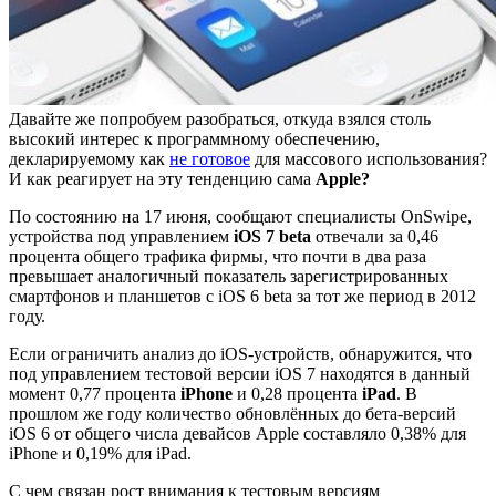
Давайте же попробуем разобраться, откуда взялся столь
высокий интерес к программному обеспечению,
декларируемому как
не готовое
для массового использования?
И как реагирует на эту тенденцию сама
Apple?
По состоянию на 17 июня, сообщают специалисты OnSwipe,
устройства под управлением
iOS 7 beta
отвечали за 0,46
процента общего трафика фирмы, что почти в два раза
превышает аналогичный показатель зарегистрированных
смартфонов и планшетов с iOS 6 beta за тот же период в 2012
году.
Если ограничить анализ до iOS-устройств, обнаружится, что
под управлением тестовой версии iOS 7 находятся в данный
момент 0,77 процента
iPhone
и 0,28 процента
iPad
. В
прошлом же году количество обновлённых до бета-версий
iOS 6 от общего числа девайсов Apple составляло 0,38% для
iPhone и 0,19% для iPad.
С чем связан рост внимания к тестовым версиям