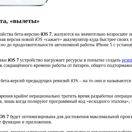
та, «вылеты»
ройства бета-версию
iOS 7
, жалуются на значительно возросшее э
ая версия новой iOS «сажает» аккумулятор куда быстрее своих 
, но до продолжительности автономной работы iPhone 5 с устано
овки
iOS 7
устройство нагружает ресурсы в попытке создать
резе
ник сокращённого времени работы от батареи, общего подторма
бета-версий предыдущих ревизий iOS – на то они и называются 
 зрения крайне нерационально тратить время разработки операц
я, лишь когда полируют программный код «исходного эталона», 
iOS 7
будет оптимизирована для достижения максимальной произв
е функции и приложения.
ерсии, многие начинают замечать аппаратные ограничения рабо