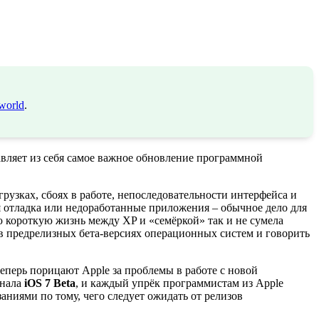
world
.
авляет из себя самое важное обновление программной
рузках, сбоях в работе, непоследовательности интерфейса и
я отладка или недоработанные приложения – обычное дело для
ю короткую жизнь между XP и «семёркой» так и не сумела
в предрелизных бета-версиях операционных систем и говорить
еперь порицают Apple за проблемы в работе с новой
онала
iOS 7 Beta
, и каждый упрёк программистам из Apple
аниями по тому, чего следует ожидать от релизов