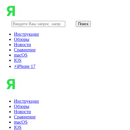
Инструкции
Обзоры
Новости
Сравнение
macOS
IOS
⚡️iPhone 17
Инструкции
Обзоры
Новости
Сравнение
macOS
IOS