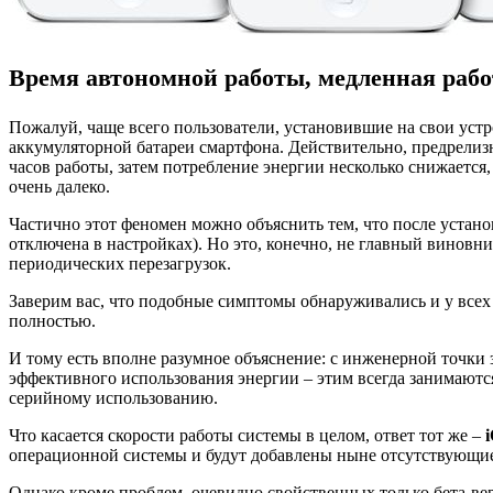
Время автономной работы, медленная рабо
Пожалуй, чаще всего пользователи, установившие на свои уст
аккумуляторной батареи смартфона. Действительно, предрелизн
часов работы, затем потребление энергии несколько снижается
очень далеко.
Частично этот феномен можно объяснить тем, что после устан
отключена в настройках). Но это, конечно, не главный винов
периодических перезагрузок.
Заверим вас, что подобные симптомы обнаруживались и у всех 
полностью.
И тому есть вполне разумное объяснение: с инженерной точки
эффективного использования энергии – этим всегда занимаютс
серийному использованию.
Что касается скорости работы системы в целом, ответ тот же –
операционной системы и будут добавлены ныне отсутствующи
Однако кроме проблем, очевидно свойственных только бета-в