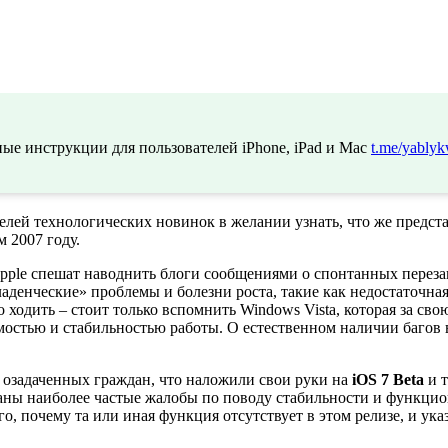
ые инструкции для пользователей iPhone, iPad и Mac
t.me/yablyk
лей технологических новинок в желании узнать, что же предст
м 2007 году.
Apple спешат наводнить блоги сообщениями о спонтанных перезаг
денческие» проблемы и болезни роста, такие как недостаточна
ходить – стоит только вспомнить Windows Vista, которая за сво
остью и стабильностью работы. О естественном наличии багов 
а озадаченных граждан, что наложили свои руки на
iOS 7 Beta
и т
аны наиболее частые жалобы по поводу стабильности и функци
, почему та или иная функция отсутствует в этом релизе, и указ