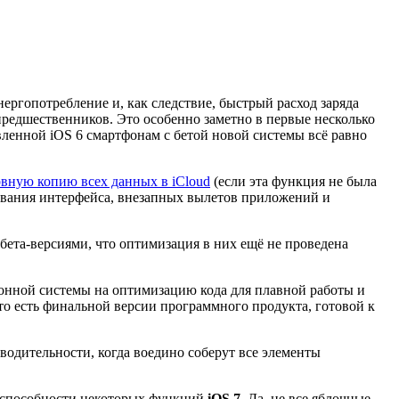
нергопотребление и, как следствие, быстрый расход заряда
предшественников. Это особенно заметно в первые несколько
вленной iOS 6 смартфонам с бетой новой системы всё равно
рвную копию всех данных в iCloud
(если эта функция не была
живания интерфейса, внезапных вылетов приложений и
бета-версиями, что оптимизация в них ещё не проведена
ионной системы на оптимизацию кода для плавной работы и
то есть финальной версии программного продукта, готовой к
одительности, когда воедино соберут все элементы
тоспособности некоторых функций
iOS 7
. Да, не все яблочные