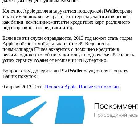
даже с уже существующим Passbook.
Конечно, Apple должна заручиться поддержкой
iWallet
среди
таких имеющих весьма разные интересы участников рынка
как банки, компании-эмитенты кредитных карт, различного
рода торговцы, посредники и т.д.
Если все эти слухи оправдаются, 2013 год может стать годом
Apple в области мобильных платежей. Ведь почти
полмиллиарда iTunes-аккаунтов с помощью кредиток в
режиме однокликовой покупки могут в одночасье обеспечить
успех сервису
iWallet
от компании из Купертино.
Вопрос в том, доверите ли Вы
iWallet
осуществлять оплату
Ваших покупок?
9 апреля 2013
Теги:
Новости Apple
,
Новые технологии
.