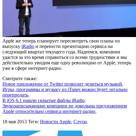
Apple же теперь планирует пересмотреть свои планы по
выпуску
iRadio
и перенести презентацию сервиса на
следующий квартал текущего года. Надеемся, компании
удастся за это время справиться со всеми трудностями и мы
действительно увидим еще одну революцию от Apple, теперь
уже в сфере интернет-радио.
Смотрите также:
Новое приложение от Twitter позволит делиться музыкой
.
Игры, программы и музыку из iTunes можно будет легально
перепродать
.
В iOS 6.1 нашли скрытые файлы iRadio
.
Звукозаписывающие компании не довольны предложением
Apple относительно сервиса интернет-радио
.
18 мая 2013
Теги:
Новости Apple
,
Слухи
.