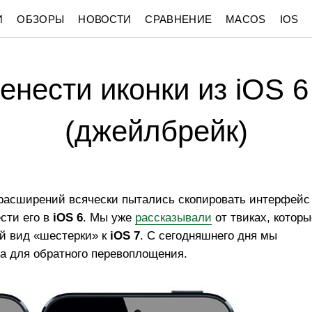
И
ОБЗОРЫ
НОВОСТИ
СРАВНЕНИЕ
MACOS
IOS
енести иконки из iOS 6
(джейлбрейк)
расширений всячески пытались скопировать интерфейс
сти его в
iOS 6
. Мы уже
рассказывали
от твиках, которы
й вид «шестерки» к
iOS 7
. C сегодняшнего дня мы
а для обратного перевоплощения.