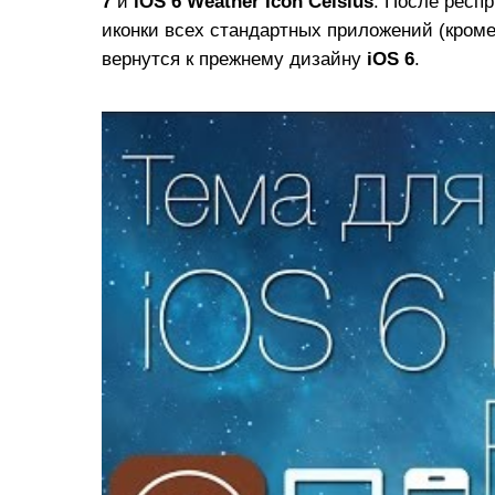
7
и
iOS 6 Weather Icon Celsius
. После респ
иконки всех стандартных приложений (кром
вернутся к прежнему дизайну
iOS 6
.