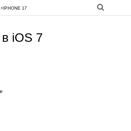
⚡️IPHONE 17
 в iOS 7
е