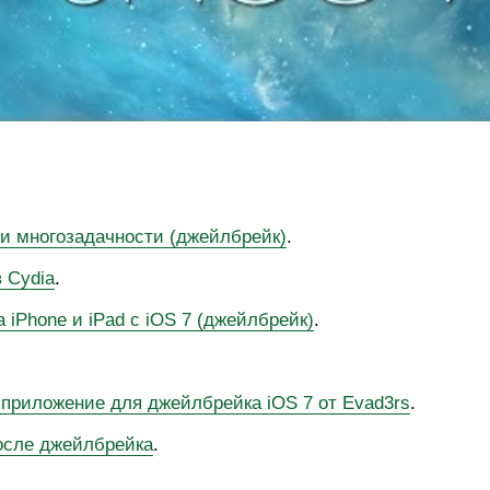
ли многозадачности (джейлбрейк)
.
в Cydia
.
 iPhone и iPad с iOS 7 (джейлбрейк)
.
 приложение для джейлбрейка iOS 7 от Evad3rs
.
после джейлбрейка
.