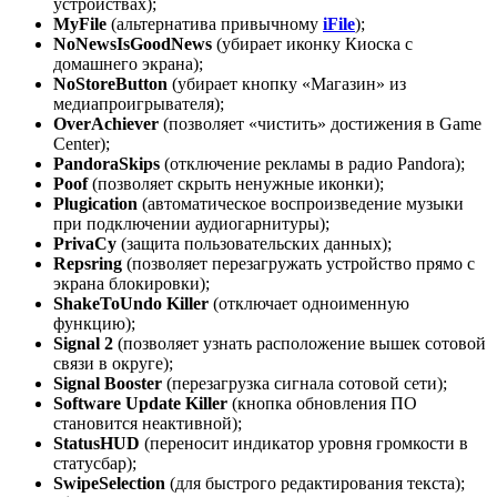
устройствах);
MyFile
(альтернатива привычному
iFile
);
NoNewsIsGoodNews
(убирает иконку Киоска с
домашнего экрана);
NoStoreButton
(убирает кнопку «Магазин» из
медиапроигрывателя);
OverAchiever
(позволяет «чистить» достижения в Game
Center);
PandoraSkips
(отключение рекламы в радио Pandora);
Poof
(позволяет скрыть ненужные иконки);
Plugication
(автоматическое воспроизведение музыки
при подключении аудиогарнитуры);
PrivaCy
(защита пользовательских данных);
Repsring
(позволяет перезагружать устройство прямо с
экрана блокировки);
ShakeToUndo Killer
(отключает одноименную
функцию);
Signal 2
(позволяет узнать расположение вышек сотовой
связи в округе);
Signal Booster
(перезагрузка сигнала сотовой сети);
Software Update Killer
(кнопка обновления ПО
становится неактивной);
StatusHUD
(переносит индикатор уровня громкости в
статусбар);
SwipeSelection
(для быстрого редактирования текста);