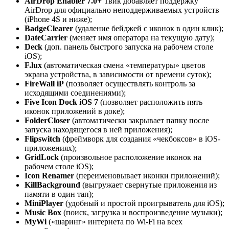
AirDrop Enabler 7.0+
Твик добавляет поддержку
AirDrop для официально неподдерживаемых устройств
(iPhone 4S и ниже);
BadgeClearer
(удаление бейджей с иконок в один клик);
DateCarrier
(меняет имя оператора на текущую дату);
Deck
(доп. панель быстрого запуска на рабочем столе
iOS);
F.lux
(автоматическая смена «температуры» цветов
экрана устройства, в зависимости от времени суток);
FireWall iP
(позволяет осуществлять контроль за
исходящими соединениями);
Five Icon Dock iOS 7
(позволяет расположить пять
иконок приложений в доке);
FolderCloser
(автоматически закрывает папку после
запуска находящегося в ней приложения);
Flipswitch
(фреймворк для создания «чекбоксов» в iOS-
приложениях);
GridLock
(произвольное расположение иконок на
рабочем столе iOS);
Icon Renamer
(переименовывает иконки приложений);
KillBackground
(выгружает свернутые приложения из
памяти в один тап);
MiniPlayer
(удобный и простой проигрыватель для iOS);
Music Box
(поиск, загрузка и воспроизведение музыки);
MyWi
(«шаринг» интернета по Wi-Fi на всех