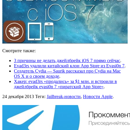
Смотрите также:
3 причины не делать джейлбрейк iOS 7 прямо сейчас
.
Evad3rs удалили китайский клон App Store из Evasi0n 7
.
Создатель Cydia — Saurik рассказал про Cydia на Mac
OS X и о своем доходе
.
Хакер: evad3rs «продались» за $1 млн. и встроили в
джейлбрейк evasi0n 7 «пиратский App Store»
.
24 декабря 2013
Теги:
Jailbreak-новости
,
Новости Apple
.