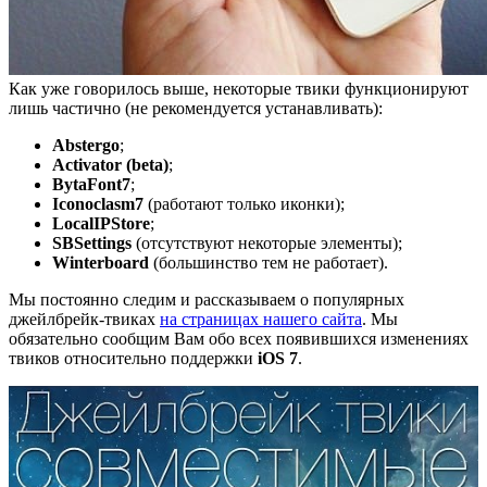
Как уже говорилось выше, некоторые твики функционируют
лишь частично (не рекомендуется устанавливать):
Abstergo
;
Activator (beta)
;
BytaFont7
;
Iconoclasm7
(работают только иконки);
LocalIPStore
;
SBSettings
(отсутствуют некоторые элементы);
Winterboard
(большинство тем не работает).
Мы постоянно следим и рассказываем о популярных
джейлбрейк-твиках
на страницах нашего сайта
. Мы
обязательно сообщим Вам обо всех появившихся изменениях
твиков относительно поддержки
iOS 7
.