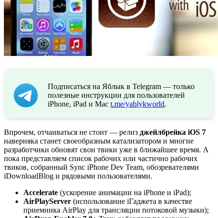
Подписаться на Яблык в Telegram — только
полезные инструкции для пользователей
iPhone, iPad и Mac
t.me/yablykworld
.
Впрочем, отчаиваться не стоит — релиз
джейлбрейка iOS 7
наверняка станет своеобразным катализатором и многие
разработчики обновят свои твики уже в ближайшее время. А
пока представляем список рабочих или частично рабочих
твиков, собранный Sync iPhone Dev Team, обозревателями
iDownloadBlog и рядовыми пользователями.
Accelerate
(ускорение анимации на iPhone и iPad);
AirPlayServer
(использование iГаджета в качестве
приемника AirPlay для трансляции потоковой музыки);