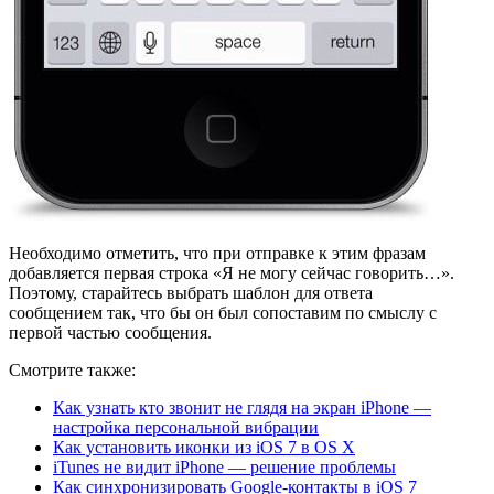
Необходимо отметить, что при отправке к этим фразам
добавляется первая строка «Я не могу сейчас говорить…».
Поэтому, старайтесь выбрать шаблон для ответа
сообщением так, что бы он был сопоставим по смыслу с
первой частью сообщения.
Смотрите также:
Как узнать кто звонит не глядя на экран iPhone —
настройка персональной вибрации
Как установить иконки из iOS 7 в OS X
iTunes не видит iPhone — решение проблемы
Как синхронизировать Google-контакты в iOS 7