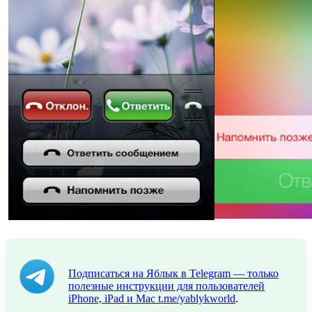
Подписаться на Яблык в Telegram — только
полезные инструкции для пользователей
iPhone, iPad и Mac
t.me/yablykworld
.