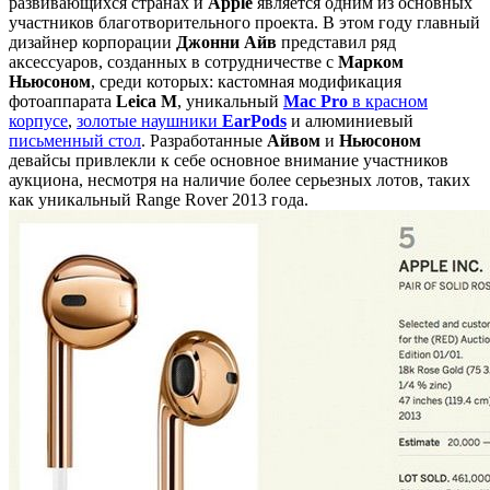
развивающихся странах и
Apple
является одним из основных
участников благотворительного проекта. В этом году главный
дизайнер корпорации
Джонни
Айв
представил ряд
аксессуаров, созданных в сотрудничестве с
Марком
Ньюсоном
, среди которых: кастомная модификация
фотоаппарата
Leica M
, уникальный
Mac Pro
в красном
корпусе
,
золотые наушники
EarPods
и алюминиевый
письменный стол
. Разработанные
Айвом
и
Ньюсоном
девайсы привлекли к себе основное внимание участников
аукциона, несмотря на наличие более серьезных лотов, таких
как уникальный Range Rover 2013 года.