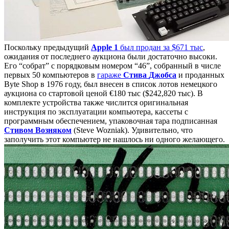
Поскольку предыдущий
Apple 1
был продан за $671 тыс
,
ожидания от последнего аукциона были достаточно высоки.
Его “собрат” с порядковым номером “46”, собранный в числе
первых 50 компьютеров в
гараже
Стива
Джобса
и проданных
Byte Shop в 1976 году, был внесен в список лотов немецкого
аукциона со стартовой ценой €180 тыс ($242,820 тыс). В
комплекте устройства также числится оригинальная
инструкция по эксплуатации компьютера, кассеты с
программным обеспечением, упаковочная тара подписанная
Стивом
Возняком
(Steve Wozniak). Удивительно, что
заполучить этот компьютер не нашлось ни одного желающего.