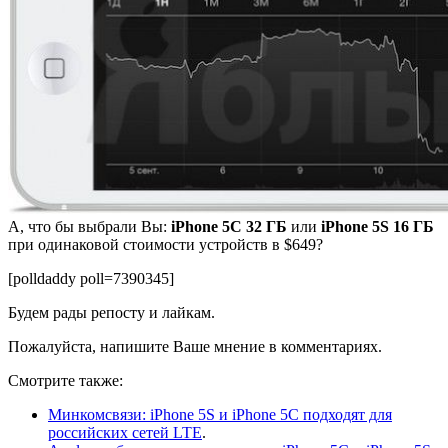
А, что бы выбрали Вы:
iPhone 5C 32 ГБ
или
iPhone 5S 16 ГБ
при одинаковой стоимости устройств в $649?
[polldaddy poll=7390345]
Будем рады репосту и лайкам.
Пожалуйста, напишите Ваше мнение в комментариях.
Смотрите также:
Минкомсвязи: iPhone 5S и iPhone 5C подходят для
российских сетей LTE
.