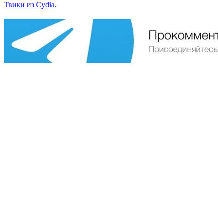
Твики из Cydia
.