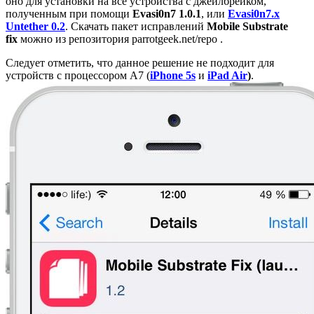
оно для установки на все устройства с джейлбрейком,
полученным при помощи
Evasi0n7 1.0.1
, или
Evasi0n7.x
Untether 0.2
. Скачать пакет исправлений
Mobile Substrate
fix
можно из репозитория parrotgeek.net/repo .
Следует отметить, что данное решение не подходит для
устройств с процессором A7 (
iPhone 5s
и
iPad Air
)
.