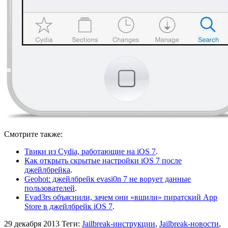
Смотрите также:
Твики из Cydia, работающие на iOS 7
.
Как открыть скрытые настройки iOS 7 после
джейлбрейка
.
Geohot: джейлбрейк evasi0n 7 не ворует данные
пользователей
.
Evad3rs объяснили, зачем они «вшили» пиратский App
Store в джейлбрейк iOS 7
.
29 декабря 2013
Теги:
Jailbreak-инструкции
,
Jailbreak-новости
,