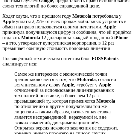
частным случаем
Google
, предоставлять право использования
своих технологий по более справедливой цене.
Ходят слухи, что в прошлом году
Motorola
потребовала у
Apple
уплаты 2,25% от всех продаж мобильных устройств в
обмен на право пользоваться своими патентами.
Apple
прикинула получившуюся цифру и сообщила, что ей придётся
отдавать
Motorola
12 долларов за каждый проданный
iPhone
– а это, утверждает купертинская корпорация, в 12 раз
превышает обычную стоимость подобных лицензий.
Посвящённый техническим патентам блог
FOSSPatents
анализирует иск:
Самое же интересное с экономической точки
зрения заключается в том, что
Motorola
, согласно
вступительному слову
Apple
, «требует у
Apple
отчислений за использование лицензированных
технологий по ставке, в более чем 12 раз
превышающей ту, которая применяется
Motorola
по отношению к другим получателям той же
лицензии – таким образом, назначенная ставка
является несправедливой, неразумной и, вне
всяких сомнений, дискриминационной».
Открытая версия искового заявления не содержит,
конечно, ничего похожего на список других